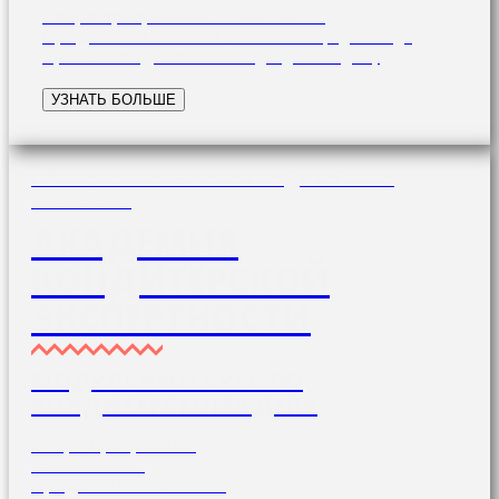
Старт программы:
25 мая 2020 г.
Продолжительность:
от 1 месяца до 1 года
Уровень подготовки:
подходит каждому
УЗНАТЬ БОЛЬШЕ
ПРОФЕССИОНАЛЬНОЕ КОНДИТЕРСКОЕ
ОБУЧЕНИЕ
АКАДЕМИЯ
КОНДИТЕРСКОЙ
ЭКСПЕРТНОСТИ
МОДУЛЬНЫЙ КУРС ПО
КОНДИТЕРСКОМУ ДЕЛУ
Старт программы:
25 мая 2020 г.
Продолжительность: