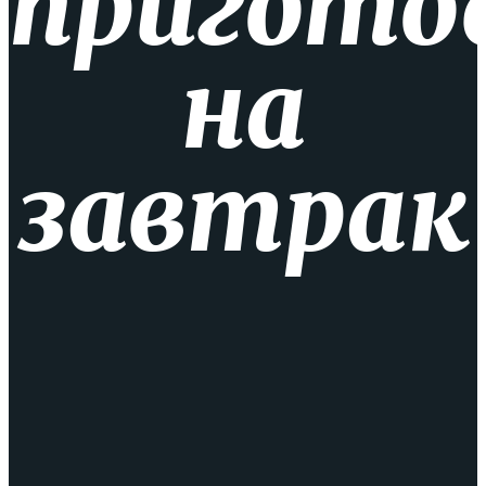
пригото
на
завтрак