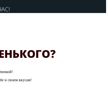
АС!
ВЕНЬКОГО?
линкой!
бе и своим вкусам!