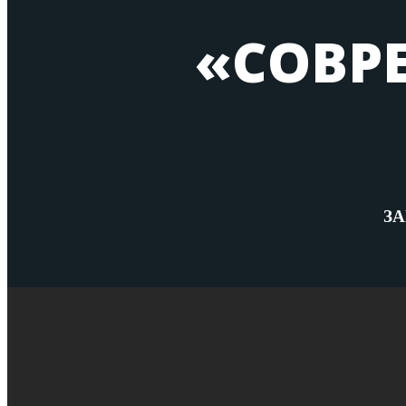
«СОВР
З