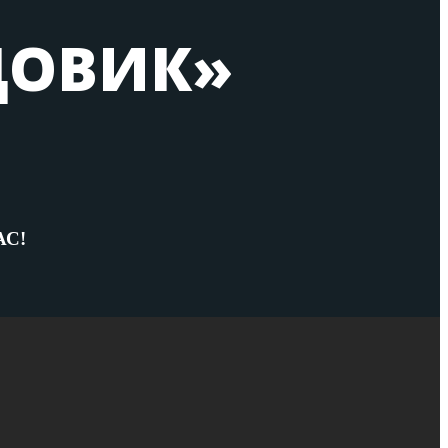
ДОВИК»
С!