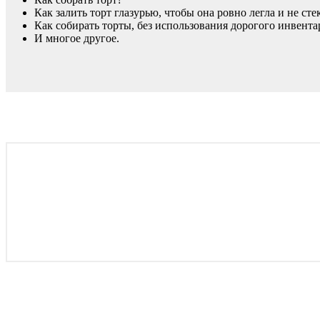
Как залить торт глазурью, чтобы она ровно легла и не сте
Как собирать торты, без использования дорогого инвента
И многое другое.
Обязательно приг
н