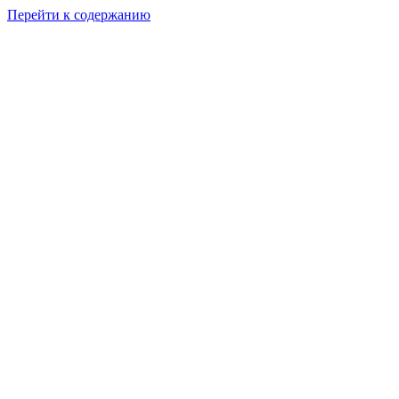
Перейти к содержанию
КУРС ПО ВЫПЕЧКЕ И ДЕКОРУ ИМБИРНЫХ
ПРЯНИКОВ
Пряничны
набор
«ЗАЙКИ НА
ПОЛЯНКЕ»