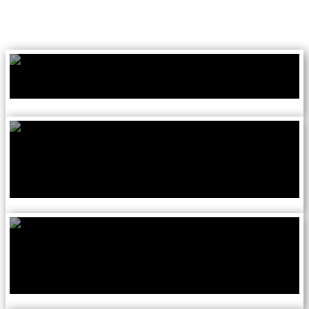
ВВОДНЫЙ УРОК
УРОК 1
🔒
УРОК 2
🔒