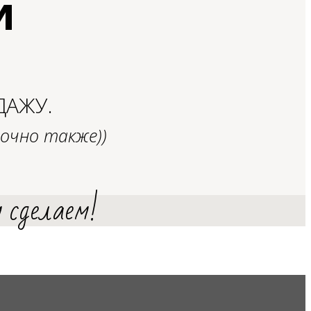
И
ДАЖУ.
очно также))
м сделаем!