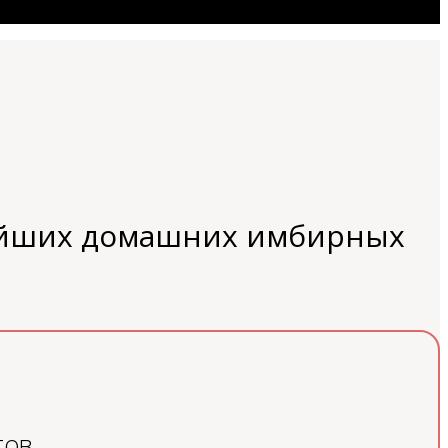
нейших домашних имбирных
тов