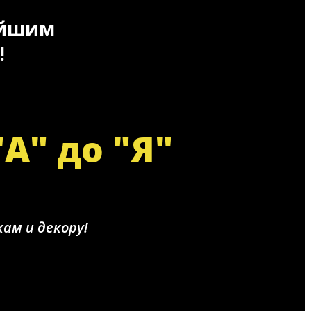
ейшим
!
" до "Я"
ам и декору!