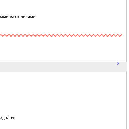
ными вазончиками
ладостей