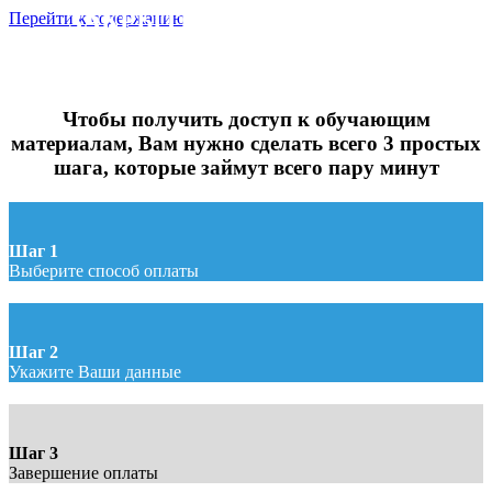
ЗАКРЫТЫЙ ПОШАГОВЫЙ
Перейти к содержанию
ВИДЕОКУРС
"ПАСХАЛЬНАЯ ВЫПЕЧКА"
Оплата доступа
Чтобы получить доступ к обучающим
материалам, Вам нужно сделать всего 3 простых
шага, которые займут всего пару минут
Шаг 1
Выберите способ оплаты
Шаг 2
Укажите Ваши данные
Шаг 3
Завершение оплаты