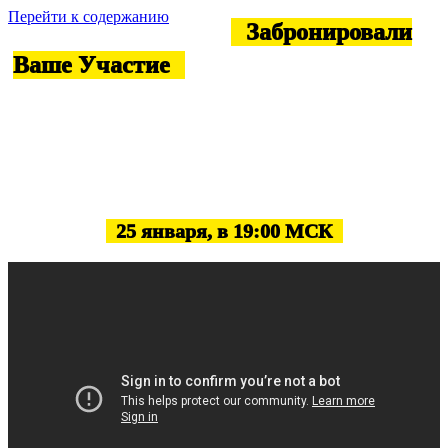
Перейти к содержанию
Получилось! Мы
Забронировали
Ваше Участие
На Мастер-Классе, Но
Остался Еще Маленький Шаг
Зафиксируйте дату и время проведения мастер-
класса и заберите ПОДАРОК, который мы для
Вас подготовили
Эксклюзивный Бесплатный Мастер-Класс
25 января, в 19:00 МСК