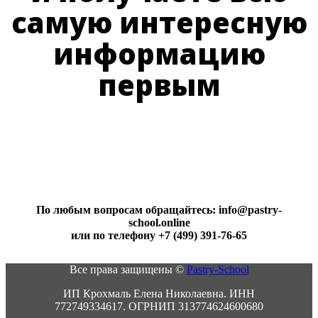
самую интересную
информацию
первым
По любым вопросам обращайтесь: info@pastry-
school.online
или по телефону +7 (499) 391-76-65
Все права защищены ©
Pаstry-School
ИП Крохмаль Елена Николаевна. ИНН
772749334617. ОГРНИП 313774624600680