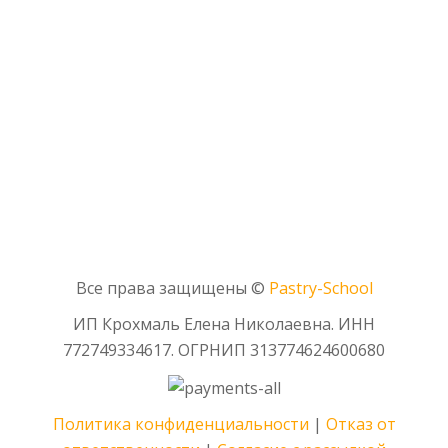
с Зайками)) 🥕🐰
До встречи на курсе)) 👩‍🍳
По любым вопросам
обращайтесь: info@pastry-school.online
или по телефону +7 (984) 707-98-94
Все права защищены ©
Pаstry-School
ИП Крохмаль Елена Николаевна. ИНН
772749334617.
ОГРНИП
313774624600680
Политика конфиденциальности
|
Отказ от