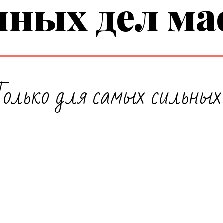
ных дел мас
Только для самых сильных