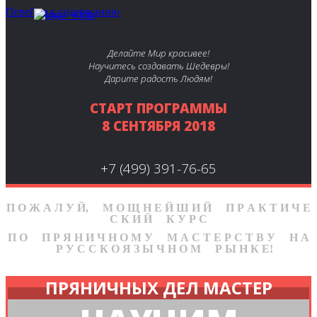
Перейти к содержанию
Делайте Мир красивее!
Научитесь создавать Шедевры!
Дарите радость Людям!
СТАРТ ПРОГРАММЫ
8 СЕНТЯБРЯ 2018
+7 (499) 391-76-65
П О Ж А Л У Й, М О Щ Н Е Й Ш И Й П Р А К Т И Ч Е
С К И Й К У Р С
П О П Р Я Н И Ч Н О М У М А С Т Е Р С Т В У Н А
Р У С С К О Я З Ы Ч Н О М Р Ы Н К Е!
ПРЯНИЧНЫХ ДЕЛ МАСТЕР