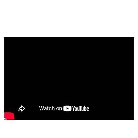
зарабатывать, помогая
другим людям решить
проблему с подарками…