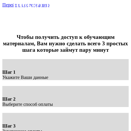
ТОЛЬКО ДЛЯ ВЫПУСКНИКОВ
Перейти к содержанию
программы по пряничному искусству
«ПРЯНИЧНЫХ ДЕЛ МАСТЕР»
БЛОК 4: ВЕСЕННИЕ 3D ПРЯНИКИ - 990 руб.
Чтобы получить доступ к обучающим
материалам, Вам нужно сделать всего 3 простых
шага которые займут пару минут
Шаг 1
Укажите Ваши данные
Шаг 2
Выберите способ оплаты
Шаг 3