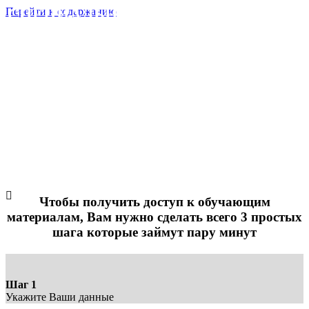
Перейти к содержанию
СПЕЦИАЛЬНЫЙ, ТЕМАТИЧЕСКИЙ
ВЫПУСК ПРОГРАММЫ
«ПРЯНИЧНЫХ ДЕЛ МАСТЕР»
ПОСВЯЩЕННЫЙ НАЧАЛУ
УЧЕБНОГО ГОДА
«СКОРО В ШКОЛУ»
Оплата доступа и набора инструментов
Чтобы получить доступ к обучающим
материалам, Вам нужно сделать всего 3 простых
шага которые займут пару минут
Шаг 1
Укажите Ваши данные