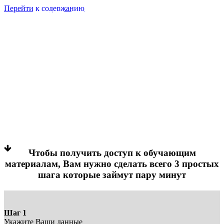
Перейти к содержанию
«ПРЯНИЧНЫХ
ДЕЛ МАСТЕР»
ДЕТАЛЬНАЯ, ПОШАГОВАЯ
ПРОГРАММА ПО ПРЯНИЧНОМУ
ИСКУССТВУ!
Оплата доступа: Пакет «БАЗОВЫЙ» (9700
руб.)
Чтобы получить доступ к обучающим
материалам, Вам нужно сделать всего 3 простых
шага которые займут пару минут
Шаг 1
Укажите Ваши данные