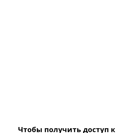
Перейти
к
содержанию
ТАРТАЛЕТКИ С
ЛЕГКИМ ЗАВАРНЫМ
КРЕМОМ И
ЯГОДАМИ
СТРАНИЦА ОПЛАТЫ
Чтобы получить доступ к