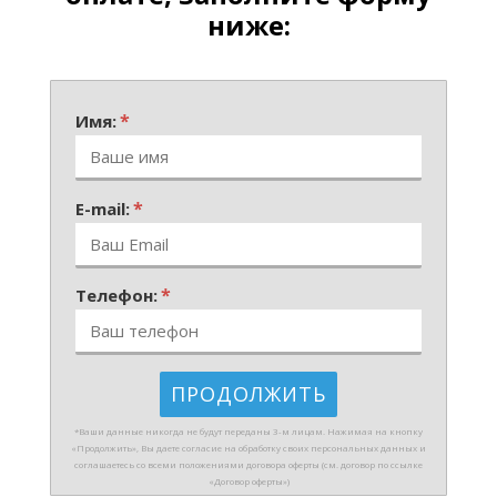
ниже:
*
Имя:
*
E-mail:
*
Телефон:
*Ваши данные никогда не будут переданы 3-м лицам. Нажимая на кнопку
«Продолжить», Вы даете согласие на обработку своих персональных данных и
соглашаетесь со всеми положениями договора оферты (см. договор по ссылке
«Договор оферты»)