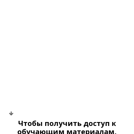
ВРЕМЕНА ГОДА С PASTRY-
Перейти
к
SCHOOL
содержанию
ОСЕННИЙ
МАРАФОН
СТРАНИЦА ОПЛАТЫ
ТОРТ "ЯБЛОЧНЫЙ ПУНШ"
Стоимость
1200 руб.
290 руб.
Чтобы получить доступ к
обучающим материалам,