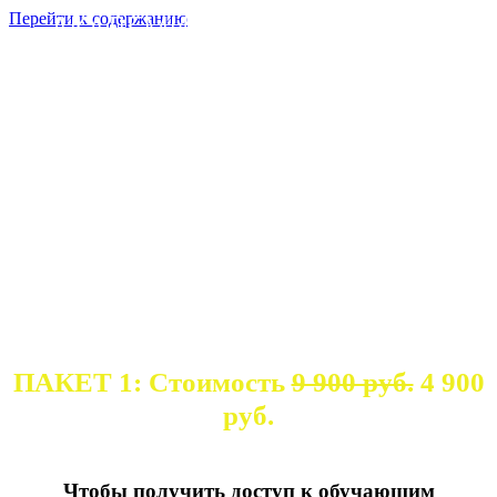
Перейти к содержанию
АКАДЕМИЯ КОНДИТЕРСКОЙ
ЭКСПЕРТНОСТИ
МОДУЛЬ 5.
ФРАНЦУЗСКИЕ
МАКАРОН
ПАКЕТ 1: Стоимость
9 900 руб.
4 900
руб.
Оплата доступа
Чтобы получить доступ к обучающим