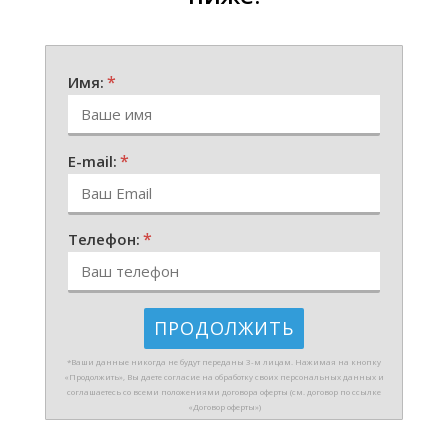
*
Имя:
*
E-mail:
*
Телефон:
*Ваши данные никогда не будут переданы 3-м лицам. Нажимая на кнопку
«Продолжить», Вы даете согласие на обработку своих персональных данных и
соглашаетесь со всеми положениями договора оферты (см. договор по ссылке
«Договор оферты»)