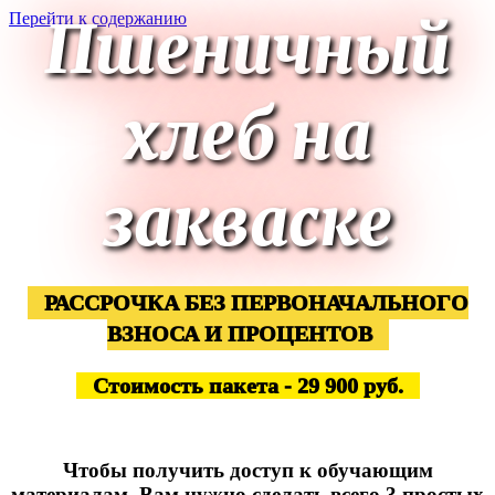
Пшеничный
Перейти к содержанию
хлеб на
закваске
РАССРОЧКА БЕЗ ПЕРВОНАЧАЛЬНОГО
ВЗНОСА И ПРОЦЕНТОВ
Стоимость пакета - 29 900 руб.
ОФОРМИТЬ
Тариф "С ПОДДЕРЖКОЙ"
Чтобы получить доступ к обучающим
материалам, Вам нужно сделать всего 3 простых