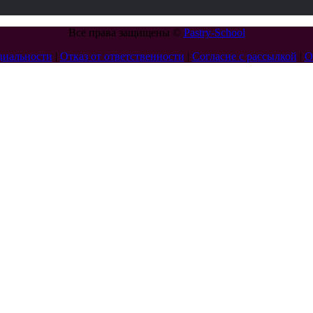
Все права защищены ©
Pаstry-School
циальности
|
Отказ от ответственности
|
Согласие с рассылкой
|
О