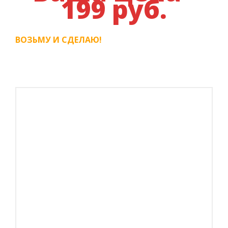
199 руб.
ВОЗЬМУ И СДЕЛАЮ!
Обязательно
приготовьте этот
простой и
удивительно вкусный
десерт, который
совершенно точно
порадует Ваших
близких и любимых!