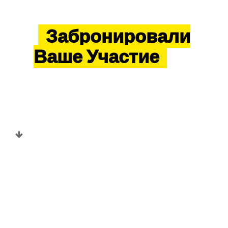
Получилось! Мы
Перейти
Забронировали
к
содержанию
Ваше Участие
На
Серии Мастер-
Классов, Но Остался
Еще Маленький Шаг
Зафиксируйте дату и время
проведения мастер-классов и
воспользуйтесь
специальным "сюрпризом"
который мы для Вас
подготовили