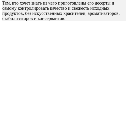
Тем, кто хочет знать из чего приготовлены его десерты и
самому контролировать качество и свежесть исходных
продуктов, без искусственных красителей, ароматизаторов,
стабилизаторов и консервантов.
Кто Ведущий Мастер-Класса
Елена Крохмаль
Со-основатель Школы кондитерского искусства "Pastry-
School.online" и кондитер по призванию. Любит готовить
даже больше, чем есть.
А еще любящая мама и просто хороший человек)