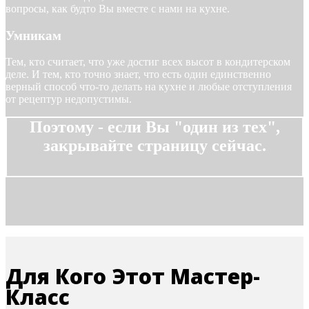
вопросы, как будто Вы вместе с нами на кухне.
Умникам
Тем, кто считает, что уже достиг всех высот в кондитерском
деле. И тем, кто точно знает, что есть один единственно
верный способ что-то делать на кухне и любые отступления
от рецептур недопустимы.
Поэтому - если Вы "один из тех",
закрывайте страницу сейчас.
Для Кого Этот Мастер-
Класс