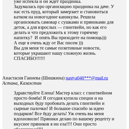
уже испекла и он ждет праздника.
Задумалась про организацию праздника на даче. У
нас есть пруд, который замерзает и становиться
катком на новогодние каникулы. Решила
организовать самовар с сушками и пряниками для
деток, а для взрослых — глинтвейн, но как его
делать и что предложить к этому горячему
напитку? И опять Вы приходите на помощь)))
А еще я очень жду от Вас писем )))
Вы для меня те самые позитивные новости,
которые украшают нашу сложную жизнь.
СПАСИБО!!!!!!
Анастасия Ганиева (Шишкина)
nastya040***@mail.ru
Астана, Казахстан
Здравствуйте Елена! Мастер класс с глинтвейном
просто бомба! Я сегодня купила специи и на
выходных буду пробовать делать глинтвейн и
сырные палочки! И большое спасибо за идею
подарков! Все буду делать! Уж очень вы меня
вдохновили! Пряники делаю по вашему рецепту и
вкуснее пряников я ни ела!!!! Они просто