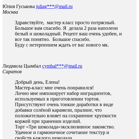
Юлия Гуськова
juliag***@mail.ru
Москва
Здравствуйте, мастер класс просто потрясный.
Большое вам спасибо. Я делала 2 раза наполеон
белый и шоколадный. Рецепт ваш очень удобен, и
все так понятно. Большое спасибо.
Буду с нетерпением ждать от вас нового мк.
Людмила Цымбал
cymbal***@mail.ru
Саратов
Добрый день, Елена!
Мастер-класс мне очень понравился!
Лично мне импонирует набор инградиентов,
используемых в приготовлении тортов.
Присутствуют очень тонкие доработки в виде
добавки солёной карамели, пралине, что
положительно влияет на сохранение хрупкости
коржей при хранении изделий.
Торт «Три шоколада»эксклюзивное лакомство.
Удачное и гармоничное сочетание текстур и
свойств каждого шоколада.