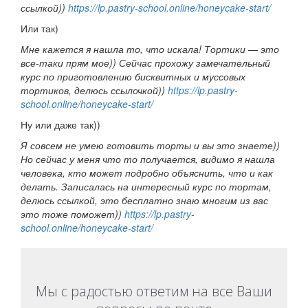
ссылкой))
https://lp.pastry-school.online/honeycake-start/
Или так)
Мне кажется я нашла то, что искала! Тортики — это
все-таки прям мое)) Сейчас прохожу замечательный
курс по приготовлению бисквитных и муссовых
тортиков, делюсь ссылочкой))
https://lp.pastry-
school.online/honeycake-start/
Ну или даже так))
Я совсем не умею готовить торты и вы это знаете))
Но сейчас у меня что то получается, видимо я нашла
человека, кто может подробно объяснить, что и как
делать. Записалась на интересный курс по тортам,
делюсь ссылкой, это бесплатно знаю многим из вас
это тоже поможет))
https://lp.pastry-
school.online/honeycake-start/
Мы с радостью ответим на все Ваши