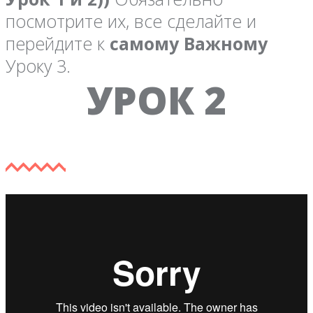
посмотрите их, все сделайте и
перейдите к
самому Важному
Уроку 3.
УРОК 2