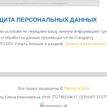
ожениями договора оферты (см. договор по ссылке «Договор оферты»)
АЩИТА ПЕРСОНАЛЬНЫХ ДАННЫХ
ких условиях не передаем вашу личную информацию тр
 и обработка данных производится по стандарту
PCI DSS. Узнать больше в разделе
Оплата и безопасност
Все права защищены ©
Pаstry-School
ль Елена Николаевна. ИНН
772749334617.
ОГРНИП
31377