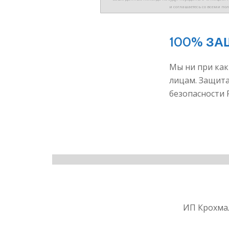
и соглашаетесь со всеми пол
100% З
Мы ни при ка
лицам. Защита
безопасности 
ИП Крохма