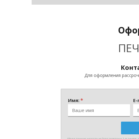
Перейти
к
Офо
содержанию
ПЕЧ
Конт
Для оформления рассрочк
*
Имя:
E-
*Ваши данные никогда не будут переданы 3-м лицам. Н